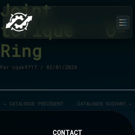
Joint
torique – O-
Ring
Par
cqak9717
/
02/01/2026
←
CATALOGUE PRÉCÉDENT
CATALOGUE SUIVANT
→
CONTACT